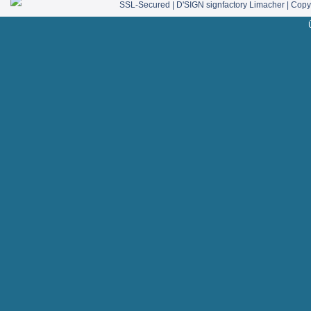
SSL-Secured | D'SIGN signfactory Limacher | Copyr