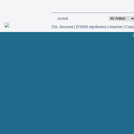
zurück
SSL-Secured | D'SIGN signfactory Limacher | Copyr