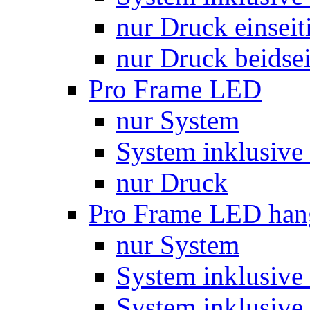
nur Druck einseit
nur Druck beidsei
Pro Frame LED
nur System
System inklusive
nur Druck
Pro Frame LED ha
nur System
System inklusive 
System inklusive 