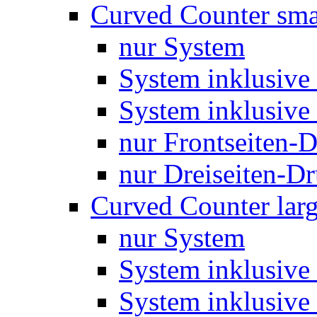
Curved Counter sma
nur System
System inklusive
System inklusive
nur Frontseiten-
nur Dreiseiten-D
Curved Counter lar
nur System
System inklusive
System inklusive