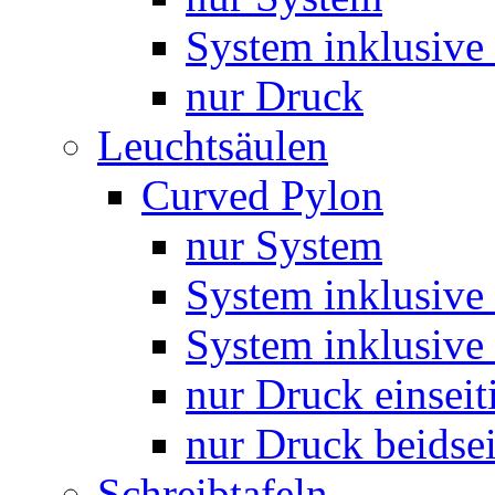
System inklusive
nur Druck
Leuchtsäulen
Curved Pylon
nur System
System inklusive 
System inklusive 
nur Druck einseit
nur Druck beidsei
Schreibtafeln