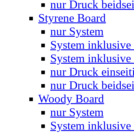
nur Druck beidsei
Styrene Board
nur System
System inklusive 
System inklusive 
nur Druck einseit
nur Druck beidsei
Woody Board
nur System
System inklusive 