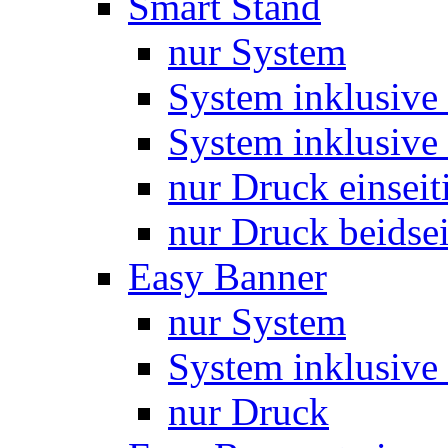
Smart Stand
nur System
System inklusive 
System inklusive 
nur Druck einseit
nur Druck beidsei
Easy Banner
nur System
System inklusive
nur Druck