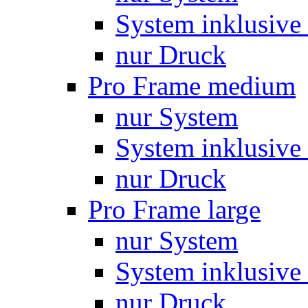
System inklusive
nur Druck
Pro Frame medium
nur System
System inklusive
nur Druck
Pro Frame large
nur System
System inklusive
nur Druck