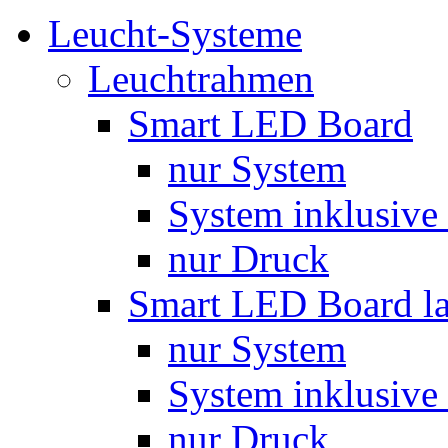
Leucht-Systeme
Leuchtrahmen
Smart LED Board
nur System
System inklusive
nur Druck
Smart LED Board la
nur System
System inklusive
nur Druck