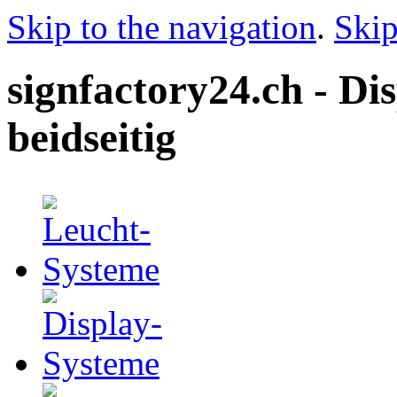
Skip to the navigation
.
Skip
signfactory24.ch - Di
beidseitig