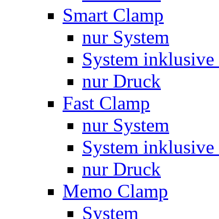
Smart Clamp
nur System
System inklusive
nur Druck
Fast Clamp
nur System
System inklusive
nur Druck
Memo Clamp
System