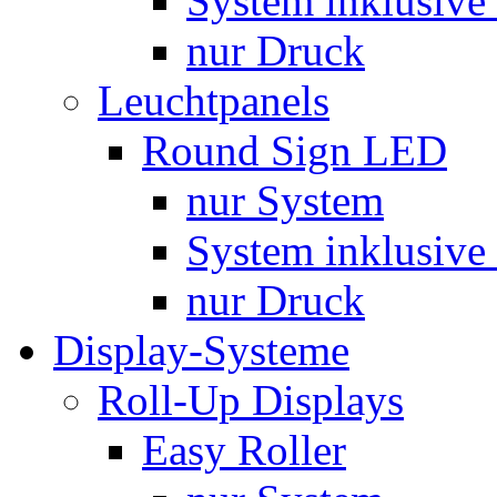
System inklusive
nur Druck
Leuchtpanels
Round Sign LED
nur System
System inklusive
nur Druck
Display-Systeme
Roll-Up Displays
Easy Roller