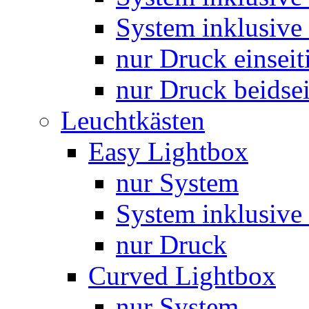
System inklusive 
nur Druck einseit
nur Druck beidsei
Leuchtkästen
Easy Lightbox
nur System
System inklusive
nur Druck
Curved Lightbox
nur System