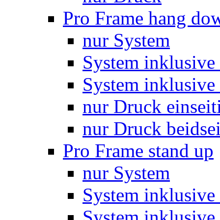
Pro Frame hang do
nur System
System inklusive 
System inklusive 
nur Druck einseit
nur Druck beidsei
Pro Frame stand up
nur System
System inklusive 
System inklusive 