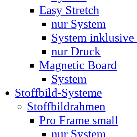
Easy Stretch
nur System
System inklusive
nur Druck
Magnetic Board
System
Stoffbild-Systeme
Stoffbildrahmen
Pro Frame small
nur System