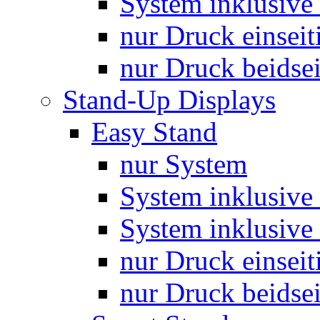
System inklusive 
nur Druck einseit
nur Druck beidsei
Stand-Up Displays
Easy Stand
nur System
System inklusive 
System inklusive 
nur Druck einseit
nur Druck beidsei