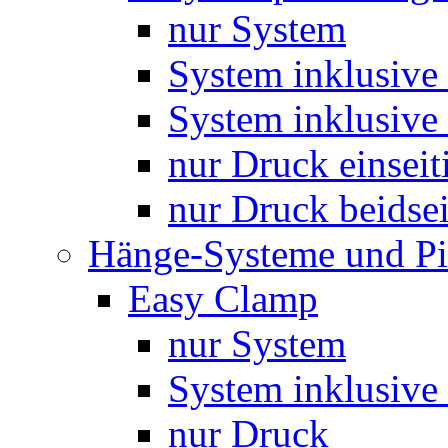
nur System
System inklusive 
System inklusive 
nur Druck einseit
nur Druck beidsei
Hänge-Systeme und Pi
Easy Clamp
nur System
System inklusive
nur Druck