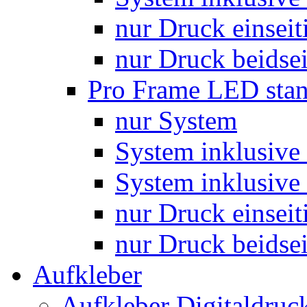
nur Druck einseit
nur Druck beidsei
Pro Frame LED sta
nur System
System inklusive 
System inklusive 
nur Druck einseit
nur Druck beidsei
Aufkleber
Aufkleber Digitaldruc