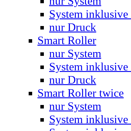
nur System
System inklusive
nur Druck
Smart Roller
nur System
System inklusive
nur Druck
Smart Roller twice
nur System
System inklusive 