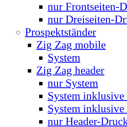
nur Frontseiten-
nur Dreiseiten-D
Prospektständer
Zig Zag mobile
System
Zig Zag header
nur System
System inklusive
System inklusive
nur Header-Druck 