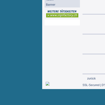
Banner
Mein Konto
zurück
SSL-Secured | D'S