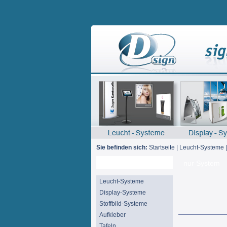
Sie befinden sich:
Startseite
|
Leucht-Systeme
Suche
nur System
Leucht-Systeme
Display-Systeme
Stoffbild-Systeme
Aufkleber
Tafeln