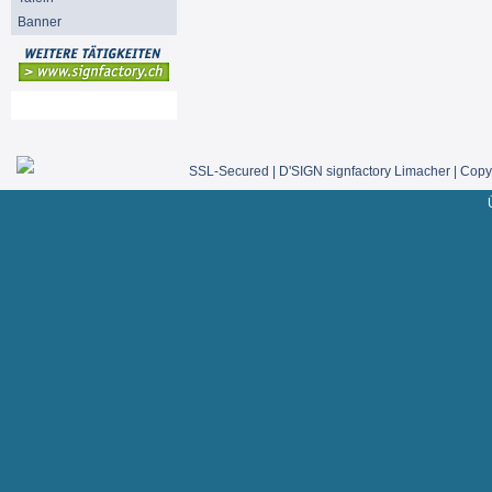
Banner
Mein Konto
SSL-Secured | D'SIGN signfactory Limacher | Copyr